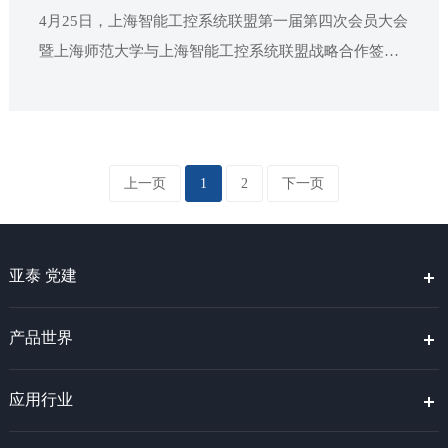
4月25日，上海智能工控系统联盟第一届第四次会员大会
暨上海师范大学与上海智能工控系统联盟战略合作签约
仪式在上海师范大学举行。上海师范大学总会计师曹光
明，市促进中小企业发展协调办公室副主任曹晴晴出席
会议。
上一页
1
2
下一页
亚泰 党建
产品世界
应用行业