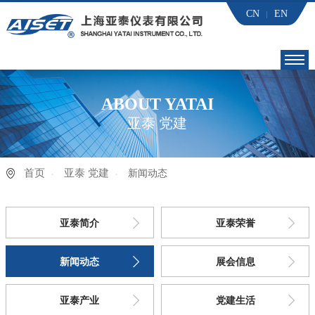
CN
EN
首页
ABOUT YATAI
亚泰 党建
亚泰 党建
产品世界
首页
亚泰 党建
新闻动态
应用行业
亚泰简介
亚泰荣誉
下载中心
新闻动态
展会信息
技术服务
亚泰产业
党建生活